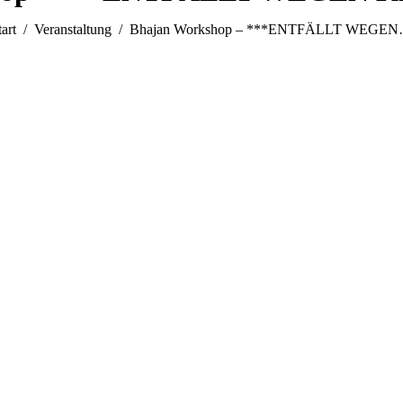
ie befinden sich hier:
tart
Veranstaltung
Bhajan Workshop – ***ENTFÄLLT WEGE