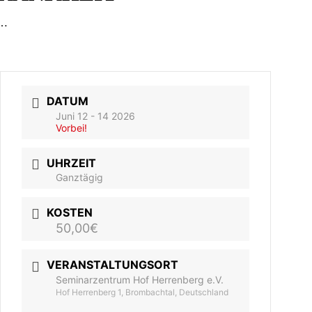
N…
DATUM
Juni 12 - 14 2026
Vorbei!
UHRZEIT
Ganztägig
KOSTEN
50,00€
VERANSTALTUNGSORT
Seminarzentrum Hof Herrenberg e.V.
Hof Herrenberg 1, Brombachtal, Deutschland