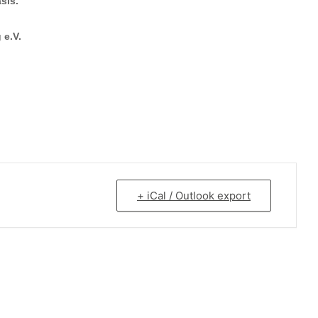
sis.
 e.V.
+ iCal / Outlook export