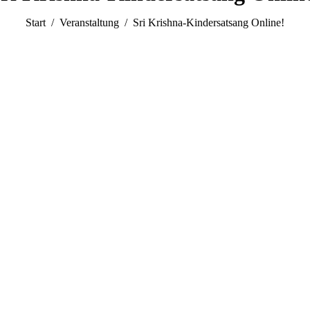
Sie befinden sich hier:
Start
Veranstaltung
Sri Krishna-Kindersatsang Online!