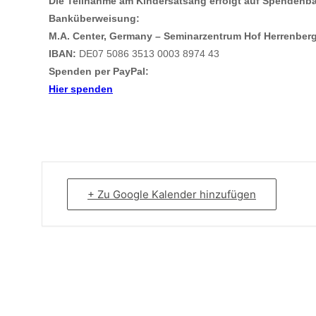
Die Teilnahm
e am Kindersatsang erfolgt auf Spendenba
Banküberweisung:
M.A. Center, Germany – Seminarzentrum Hof Herrenberg
IBAN:
DE07 5086 3513 0003 8974 43
Spenden per PayPal:
Hier spenden
+ Zu Google Kalender hinzufügen